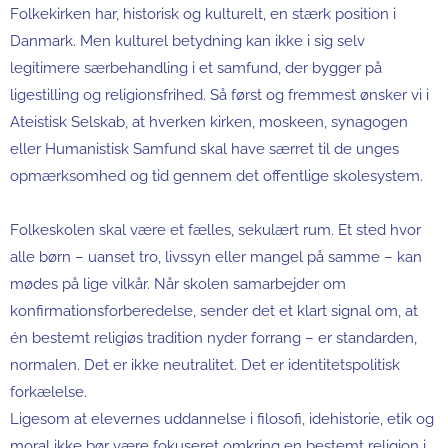
Folkekirken har, historisk og kulturelt, en stærk position i
Danmark. Men kulturel betydning kan ikke i sig selv
legitimere særbehandling i et samfund, der bygger på
ligestilling og religionsfrihed. Så først og fremmest ønsker vi i
Ateistisk Selskab, at hverken kirken, moskeen, synagogen
eller Humanistisk Samfund skal have særret til de unges
opmærksomhed og tid gennem det offentlige skolesystem.
Folkeskolen skal være et fælles, sekulært rum. Et sted hvor
alle børn – uanset tro, livssyn eller mangel på samme – kan
mødes på lige vilkår. Når skolen samarbejder om
konfirmationsforberedelse, sender det et klart signal om, at
én bestemt religiøs tradition nyder forrang – er standarden,
normalen. Det er ikke neutralitet. Det er identitetspolitisk
forkælelse.
Ligesom at elevernes uddannelse i filosofi, idehistorie, etik og
moral ikke bør være fokuseret omkring en bestemt religion i