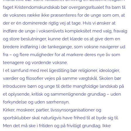
faget Kristendomskundskab bør overgangsritualet fra barn til
de voksnes række ikke præsenteres for de unge som om, at
der er én dominerede rigtig vej at tage. Hvis vi ønsker at
indføre de unge i voksenlivets kompleksitet med valg, fravalg
og store beslutninger, kunne det klæde os at give dem en
bredere indføring i de tankegange, som voksne navigerer ud
fra – og flere muligheder for at markere deres nye liv som
teenagere og vordende voksne.
I et samfund med reel ligestilling bør religioner, ideologier,
værdier og filosofier vejes på samme vægtskål. Skolen bør
introducere børn og unge til dette mangfoldige landskab på
et oplysende, kritisk og sammenlignende grundlag – uden
forkyndelse og uden særhensyn.
Kirker, moskeer, partier, livssynsorganisationer og
sportsklubber skal naturligvis have frihed til at byde sig til.
Men det må ske i fritiden og på frivilligt grundlag. Ikke