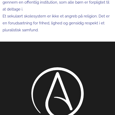
gennem en offentlig institution, som alle børn er forpligtet til
at deltage i.
Et sekulært skolesystem er ikke et angreb på religion. Det er
en forudsætning for frihed, lighed og gensidig respekt i et
pluralistisk samfund.