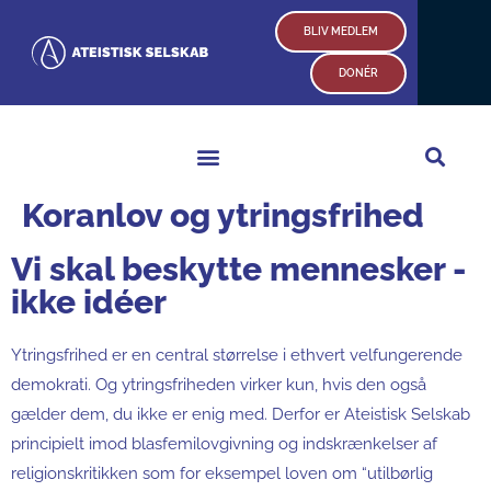
Gå
BLIV MEDLEM
til
indholdet
DONÉR
Koranlov og ytringsfrihed
Vi skal beskytte mennesker -
ikke idéer
Ytringsfrihed er en central størrelse i ethvert velfungerende
demokrati. Og ytringsfriheden virker kun, hvis den også
gælder dem, du ikke er enig med. Derfor er Ateistisk Selskab
principielt imod blasfemilovgivning og indskrænkelser af
religionskritikken som for eksempel loven om “
utilbørlig