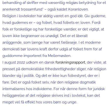
behandling af skrifter med væsentlig religiøs betydning for et
anerkendt trossamfund” – også kaldet Koranloven.
Religion i lovtekster har aldrig været en god idé. Giv guderne,
hvad gudernes er – og folket, hvad folkets er: loven. Fordi
folk er forskellige og har forskellige værdier, er det vigtigt, at
loven ikke begrænser os unødigt. Det er et liberalt
anliggende, som længe har været fælleseje. I et moderne
demokrati bør lovens kraft derfor udgå af folket frem for af
guddomme importeret fra Mellemøsten.
I august 2022 udkom en dansk
forskningsrapport
, der viste, at
presset på demokratiske frihedsrettigheder stiger, når religion
blander sig i politik. Og det er ikke kun folkestyret, der er i
fare. Det er også folket selv, når den religiøse dogmatik
internaliseres hos individerne. For når denne form for juridisk
helliggørelse af det religiøse skrives ind i lovtekst, kan det
meget vel få effekt hos vores børn og unge.