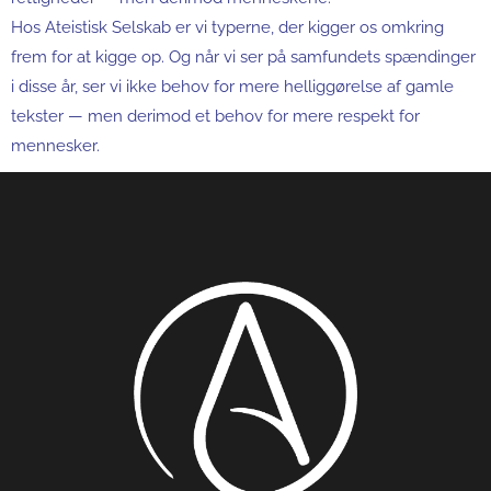
Hos Ateistisk Selskab er vi typerne, der kigger os omkring
frem for at kigge op. Og når vi ser på samfundets spændinger
i disse år, ser vi ikke behov for mere helliggørelse af gamle
tekster — men derimod et behov for mere respekt for
mennesker.